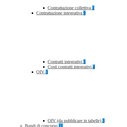
Contrattazione collettiva
1
Contrattazione integrativa
9
Contratti integrativi
5
Costi contratti integrativi
4
OIV
3
OIV (da pubblicare in tabelle)
3
Bandi di concorso
11