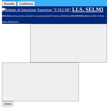
Annulla
Conferma
I.I.S. SELMI
Liceo Linguistico
: francese, inglese, spagnolo,
Istituto Tecnico
: chimica, materiali e biotecnologie - articolazione biotecnologie sanitarie - MOTE02101G
tedesco MOPM021019
close