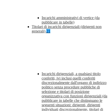
Incarichi amministrativi di vertice (da
pubblicare in tabelle)
Titolari di incarichi dirigenziali (dirigenti non
generali)
21
Incarichi dirigenziali, a qualsiasi titolo
conferiti, ivi inclusi quelli conferiti
discrezionalmente dall'organo di indirizzo
politico senza procedure pubbliche di
selezione e titolari di posizione
organizzativa con funzioni dirigenziali (da
pubblicare in tabelle che distinguano le
seguenti situazioni: dirigenti, dirigenti
individuati discrezionalmente, titolari di