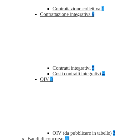
Contrattazione collettiva
1
Contrattazione integrativa
9
Contratti integrativi
5
Costi contratti integrativi
4
OIV
3
OIV (da pubblicare in tabelle)
3
Bandi di concorso
11