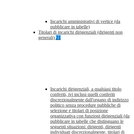
Incarichi amministrativi di vertice (da
pubblicare in tabelle)
Titolari di incarichi dirigenziali (dirigenti non
generali)
21
Incarichi dirigenziali, a qualsiasi titolo
conferiti, ivi inclusi quelli conferiti
discrezionalmente dall'organo di indirizzo
politico senza procedure pubbliche di
selezione e titolari di posizione
organizzativa con funzioni dirigenziali (da
pubblicare in tabelle che distinguano le
seguenti situazioni: dirigenti, dirigenti
individuati discrezionalmente, titolari di