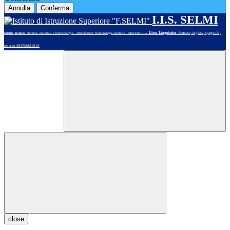
Annulla
Conferma
I.I.S. SELMI
Liceo Linguistico
: francese, inglese, spagnolo,
Istituto Tecnico
: chimica, materiali e biotecnologie - articolazione biotecnologie sanitarie - MOTE02101G
tedesco MOPM021019
close