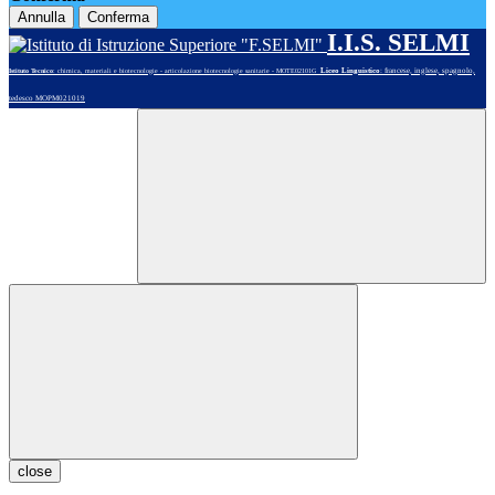
Annulla
Conferma
I.I.S. SELMI
Liceo Linguistico
: francese, inglese, spagnolo,
Istituto Tecnico
: chimica, materiali e biotecnologie - articolazione biotecnologie sanitarie - MOTE02101G
tedesco MOPM021019
close