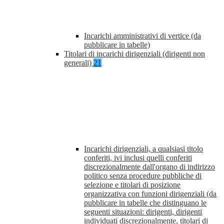
Incarichi amministrativi di vertice (da
pubblicare in tabelle)
Titolari di incarichi dirigenziali (dirigenti non
generali)
21
Incarichi dirigenziali, a qualsiasi titolo
conferiti, ivi inclusi quelli conferiti
discrezionalmente dall'organo di indirizzo
politico senza procedure pubbliche di
selezione e titolari di posizione
organizzativa con funzioni dirigenziali (da
pubblicare in tabelle che distinguano le
seguenti situazioni: dirigenti, dirigenti
individuati discrezionalmente, titolari di