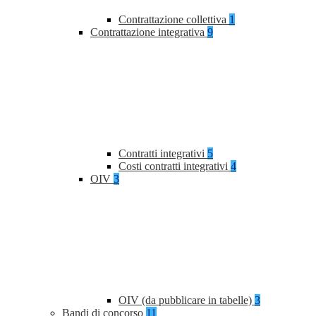
Contrattazione collettiva
1
Contrattazione integrativa
9
Contratti integrativi
5
Costi contratti integrativi
4
OIV
3
OIV (da pubblicare in tabelle)
3
Bandi di concorso
11