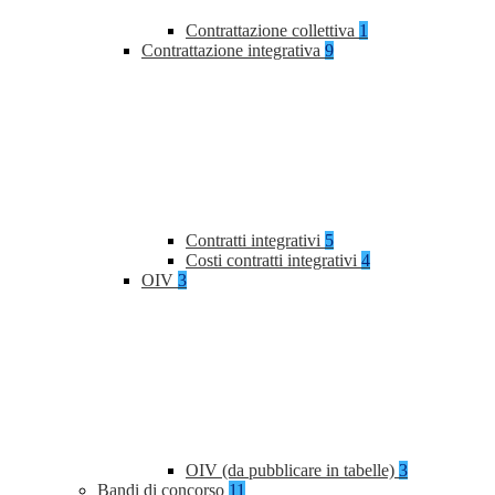
Contrattazione collettiva
1
Contrattazione integrativa
9
Contratti integrativi
5
Costi contratti integrativi
4
OIV
3
OIV (da pubblicare in tabelle)
3
Bandi di concorso
11