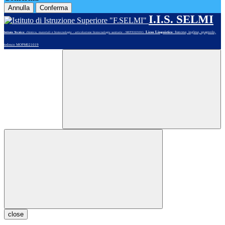
Annulla
Conferma
I.I.S. SELMI
Liceo Linguistico
: francese, inglese, spagnolo,
Istituto Tecnico
: chimica, materiali e biotecnologie - articolazione biotecnologie sanitarie - MOTE02101G
tedesco MOPM021019
close