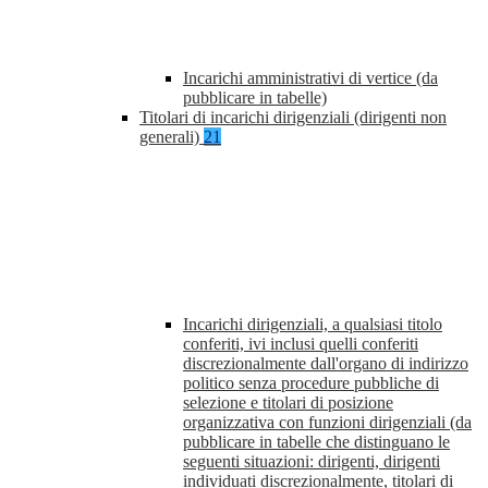
Incarichi amministrativi di vertice (da
pubblicare in tabelle)
Titolari di incarichi dirigenziali (dirigenti non
generali)
21
Incarichi dirigenziali, a qualsiasi titolo
conferiti, ivi inclusi quelli conferiti
discrezionalmente dall'organo di indirizzo
politico senza procedure pubbliche di
selezione e titolari di posizione
organizzativa con funzioni dirigenziali (da
pubblicare in tabelle che distinguano le
seguenti situazioni: dirigenti, dirigenti
individuati discrezionalmente, titolari di