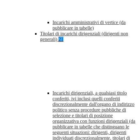
Incarichi amministrativi di vertice (da
pubblicare in tabelle)
Titolari di incarichi dirigenziali (dirigenti non
generali)
21
Incarichi dirigenziali, a qualsiasi titolo
conferiti, ivi inclusi quelli conferiti
discrezionalmente dall'organo di indirizzo
politico senza procedure pubbliche di
selezione e titolari di posizione
organizzativa con funzioni dirigenziali (da
pubblicare in tabelle che distinguano le
seguenti situazioni: dirigenti, dirigenti
individuati discrezionalmente, titolari di