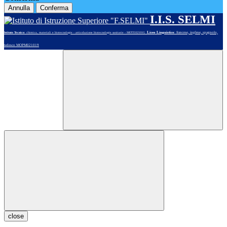
Annulla
Conferma
I.I.S. SELMI
Liceo Linguistico
: francese, inglese, spagnolo,
Istituto Tecnico
: chimica, materiali e biotecnologie - articolazione biotecnologie sanitarie - MOTE02101G
tedesco MOPM021019
close