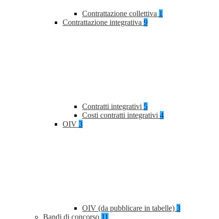
Contrattazione collettiva
1
Contrattazione integrativa
9
Contratti integrativi
5
Costi contratti integrativi
4
OIV
3
OIV (da pubblicare in tabelle)
3
Bandi di concorso
11