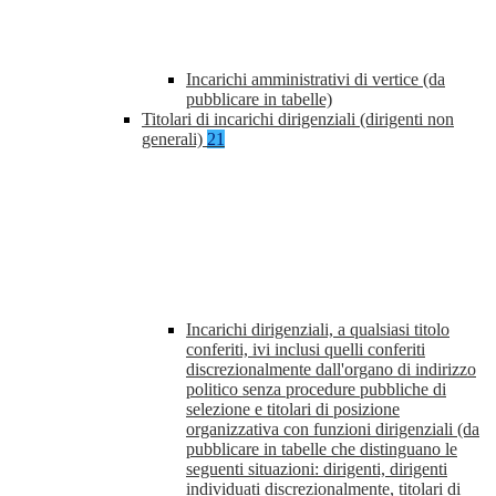
Incarichi amministrativi di vertice (da
pubblicare in tabelle)
Titolari di incarichi dirigenziali (dirigenti non
generali)
21
Incarichi dirigenziali, a qualsiasi titolo
conferiti, ivi inclusi quelli conferiti
discrezionalmente dall'organo di indirizzo
politico senza procedure pubbliche di
selezione e titolari di posizione
organizzativa con funzioni dirigenziali (da
pubblicare in tabelle che distinguano le
seguenti situazioni: dirigenti, dirigenti
individuati discrezionalmente, titolari di