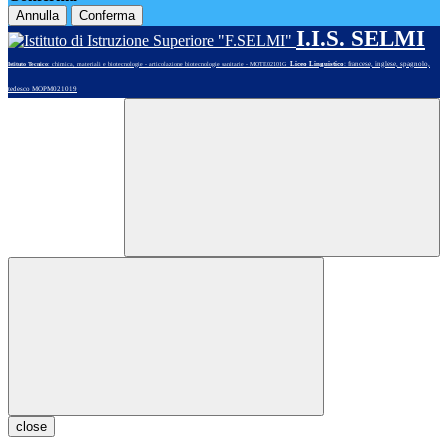
Annulla
Conferma
I.I.S. SELMI
Liceo Linguistico
: francese, inglese, spagnolo,
Istituto Tecnico
: chimica, materiali e biotecnologie - articolazione biotecnologie sanitarie - MOTE02101G
tedesco MOPM021019
close