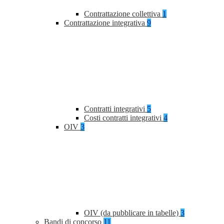
Contrattazione collettiva
1
Contrattazione integrativa
9
Contratti integrativi
5
Costi contratti integrativi
4
OIV
3
OIV (da pubblicare in tabelle)
3
Bandi di concorso
11