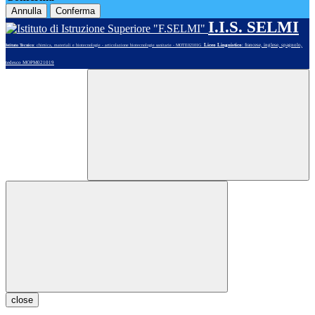
Annulla
Conferma
I.I.S. SELMI
Liceo Linguistico
: francese, inglese, spagnolo,
Istituto Tecnico
: chimica, materiali e biotecnologie - articolazione biotecnologie sanitarie - MOTE02101G
tedesco MOPM021019
close