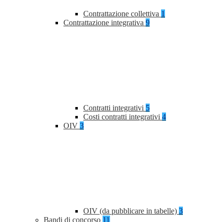
Contrattazione collettiva
1
Contrattazione integrativa
9
Contratti integrativi
5
Costi contratti integrativi
4
OIV
3
OIV (da pubblicare in tabelle)
3
Bandi di concorso
11