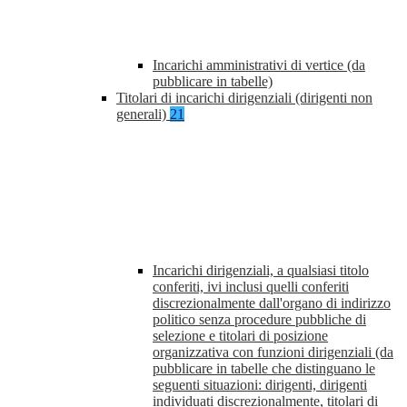
Incarichi amministrativi di vertice (da
pubblicare in tabelle)
Titolari di incarichi dirigenziali (dirigenti non
generali)
21
Incarichi dirigenziali, a qualsiasi titolo
conferiti, ivi inclusi quelli conferiti
discrezionalmente dall'organo di indirizzo
politico senza procedure pubbliche di
selezione e titolari di posizione
organizzativa con funzioni dirigenziali (da
pubblicare in tabelle che distinguano le
seguenti situazioni: dirigenti, dirigenti
individuati discrezionalmente, titolari di