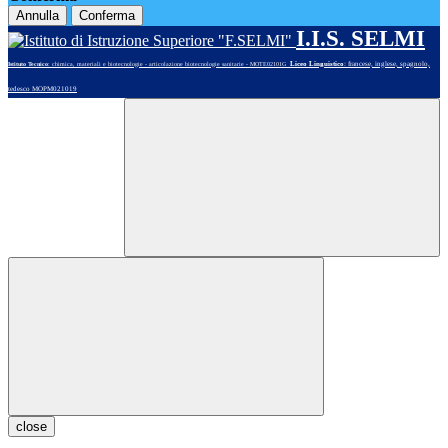
Annulla
Conferma
I.I.S. SELMI
Liceo Linguistico
: francese, inglese, spagnolo,
Istituto Tecnico
: chimica, materiali e biotecnologie - articolazione biotecnologie sanitarie - MOTE02101G
tedesco MOPM021019
close