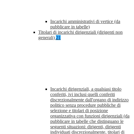
Incarichi amministrativi di vertice (da
pubblicare in tabelle)
Titolari di incarichi dirigenziali (dirigenti non
generali)
21
Incarichi dirigenziali, a qualsiasi titolo
conferiti, ivi inclusi quelli conferiti
discrezionalmente dall'organo di indirizzo
politico senza procedure pubbliche di
selezione e titolari di posizione
organizzativa con funzioni dirigenziali (da
pubblicare in tabelle che distinguano le
seguenti situazioni: dirigenti, dirigenti
individuati discrezionalmente, titolari di