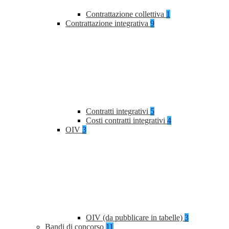
Contrattazione collettiva
1
Contrattazione integrativa
9
Contratti integrativi
5
Costi contratti integrativi
4
OIV
3
OIV (da pubblicare in tabelle)
3
Bandi di concorso
11