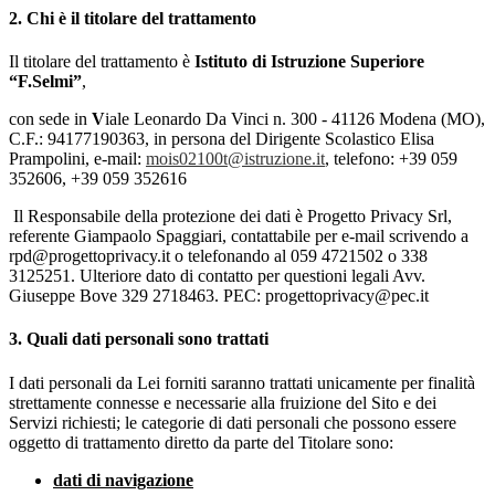
2. Chi è il titolare del trattamento
Il titolare del trattamento è
Istituto di Istruzione Superiore
“F.Selmi”
,
con sede in
V
iale Leonardo Da Vinci n. 300 - 41126 Modena (MO),
C.F.: 94177190363, in persona del Dirigente Scolastico Elisa
Prampolini, e-mail:
mois02100t@istruzione.it
, telefono: +39 059
352606, +39 059 352616
Il Responsabile della protezione dei dati è Progetto Privacy Srl,
referente Giampaolo Spaggiari, contattabile per e-mail scrivendo a
rpd@progettoprivacy.it o telefonando al 059 4721502 o 338
3125251. Ulteriore dato di contatto per questioni legali Avv.
Giuseppe Bove 329 2718463. PEC: progettoprivacy@pec.it
3. Quali dati personali sono trattati
I dati personali da Lei forniti saranno trattati unicamente per finalità
strettamente connesse e necessarie alla fruizione del Sito e dei
Servizi richiesti; le categorie di dati personali che possono essere
oggetto di trattamento diretto da parte del Titolare sono:
dati di navigazione