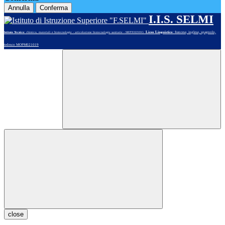
Annulla
Conferma
I.I.S. SELMI
Liceo Linguistico
: francese, inglese, spagnolo,
Istituto Tecnico
: chimica, materiali e biotecnologie - articolazione biotecnologie sanitarie - MOTE02101G
tedesco MOPM021019
close