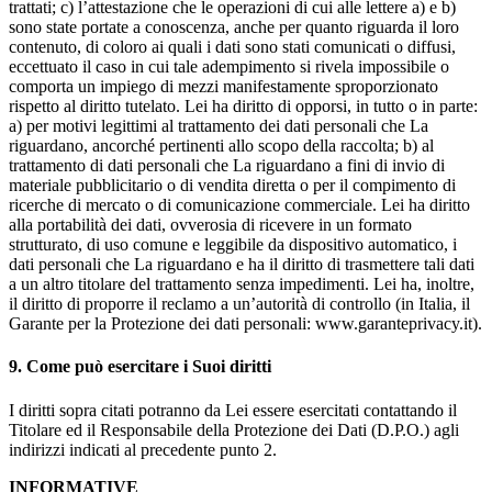
trattati; c) l’attestazione che le operazioni di cui alle lettere a) e b)
sono state portate a conoscenza, anche per quanto riguarda il loro
contenuto, di coloro ai quali i dati sono stati comunicati o diffusi,
eccettuato il caso in cui tale adempimento si rivela impossibile o
comporta un impiego di mezzi manifestamente sproporzionato
rispetto al diritto tutelato. Lei ha diritto di opporsi, in tutto o in parte:
a) per motivi legittimi al trattamento dei dati personali che La
riguardano, ancorché pertinenti allo scopo della raccolta; b) al
trattamento di dati personali che La riguardano a fini di invio di
materiale pubblicitario o di vendita diretta o per il compimento di
ricerche di mercato o di comunicazione commerciale. Lei ha diritto
alla portabilità dei dati, ovverosia di ricevere in un formato
strutturato, di uso comune e leggibile da dispositivo automatico, i
dati personali che La riguardano e ha il diritto di trasmettere tali dati
a un altro titolare del trattamento senza impedimenti. Lei ha, inoltre,
il diritto di proporre il reclamo a un’autorità di controllo (in Italia, il
Garante per la Protezione dei dati personali: www.garanteprivacy.it).
9. Come può esercitare i Suoi diritti
I diritti sopra citati potranno da Lei essere esercitati contattando il
Titolare ed il Responsabile della Protezione dei Dati (D.P.O.) agli
indirizzi indicati al precedente punto 2.
INFORMATIVE