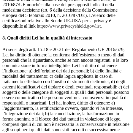
2010/87/UE nonché sulla base dei presupposti indicati nella
medesima decisione (art. 6 della decisione della Commissione
europea del 5 febbraio 2010, n. 2010/87/UE). L’elenco delle
certificazioni relative allo Scudo UE-USA per la privacy è
disponibile al link
https://www.privacyshield.gov/list
.
8. Quali diritti Lei ha in qualità di interessato
Ai sensi degli artt. 15-18 e 20-21 del Regolamento UE 2016/679,
Lei ha diritto di ottenere la conferma dell’esistenza o meno di dati
personali che la riguardano, anche se non ancora registrati, e la loro
comunicazione in forma intelligibile. Lei ha diritto di ottenere
l’indicazione: a) dell’origine dei dati personali; b) delle finalità e
modalità del trattamento; c) della logica applicata in caso di
trattamento effettuato con l’ausilio di strumenti elettronici; d) degli
estremi identificativi del titolare e degli eventuali responsabili; e) dei
soggetti o delle categorie di soggetti ai quali i dati personali possono
essere comunicati o che possono venirne a conoscenza in qualità di
responsabili o incaricati. Lei ha, inoltre, diritto di ottenere: a)
l’aggiornamento, la rettificazione ovvero, quando vi ha interesse,
l’integrazione dei dati; b) la cancellazione, la trasformazione in
forma anonima o il blocco dei dati trattati in violazione di legge,
compresi quelli di cui non è necessaria la conservazione in relazione
agli scopi per i quali i dati sono stati raccolti o successivamente