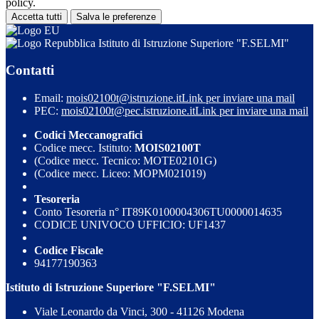
policy.
Accetta tutti
Salva le preferenze
Istituto di Istruzione Superiore "F.SELMI"
Contatti
Email:
mois02100t@istruzione.it
Link per inviare una mail
PEC:
mois02100t@pec.istruzione.it
Link per inviare una mail
Codici Meccanografici
Codice mecc. Istituto:
MOIS02100T
(Codice mecc. Tecnico: MOTE02101G)
(Codice mecc. Liceo: MOPM021019)
Tesoreria
Conto Tesoreria n° IT89K0100004306TU0000014635
CODICE UNIVOCO UFFICIO: UF1437
Codice Fiscale
94177190363
Istituto di Istruzione Superiore "F.SELMI"
Viale Leonardo da Vinci, 300 - 41126 Modena