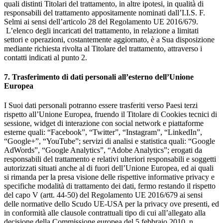
quali distinti Titolari del trattamento, in altre ipotesi, in qualità di
responsabili del trattamento appositamente nominati dall’I.I.S. F.
Selmi ai sensi dell’articolo 28 del Regolamento UE 2016/679.
L’elenco degli incaricati del trattamento, in relazione a limitati
settori e operazioni, costantemente aggiornato, è a Sua disposizione
mediante richiesta rivolta al Titolare del trattamento, attraverso i
contatti indicati al punto 2.
7. Trasferimento di dati personali all’esterno dell’Unione
Europea
I Suoi dati personali potranno essere trasferiti verso Paesi terzi
rispetto all’Unione Europea, fruendo il Titolare di Cookies tecnici di
sessione, widget di interazione con social network e piattaforme
esterne quali: “Facebook”, “Twitter”, “Instagram”, “LinkedIn”,
“Google+”, “YouTube”; servizi di analisi e statistica quali: “Google
AdWords”, “Google Analytics”, “Adobe Analytics”; erogati da
responsabili del trattamento e relativi ulteriori responsabili e soggetti
autorizzati situati anche al di fuori dell’Unione Europea, ed ai quali
si rimanda per la presa visione delle rispettive informative privacy e
specifiche modalità di trattamento dei dati, fermo restando il rispetto
del capo V (artt. 44-50) del Regolamento UE 2016/679 ai sensi
delle normative dello Scudo UE-USA per la privacy ove presenti, ed
in conformità alle clausole contrattuali tipo di cui all’allegato alla
decisione della Commissione europea del 5 febbraio 2010, n.