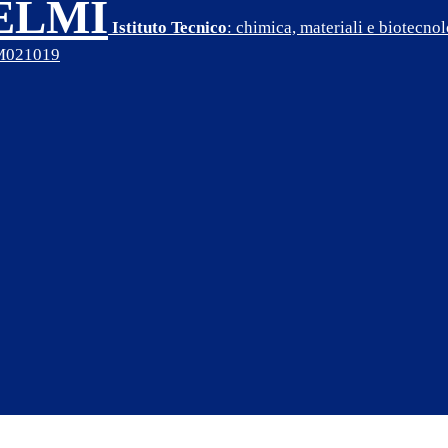
SELMI
Istituto Tecnico
: chimica, materiali e biotecn
PM021019