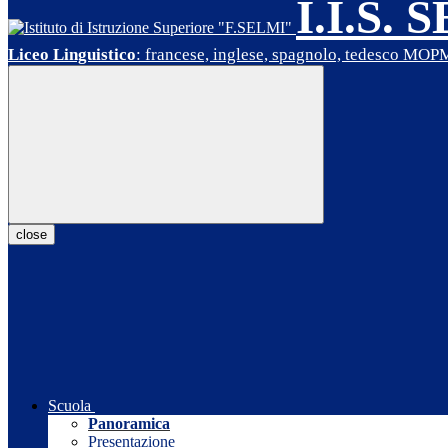
I.I.S. 
Liceo Linguistico
: francese, inglese, spagnolo, tedesco MO
close
Scuola
Panoramica
Presentazione