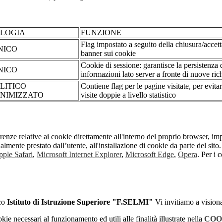
OLOGIA
FUNZIONE
Flag impostato a seguito della chiusura/accet
NICO
banner sui cookie
Cookie di sessione: garantisce la persistenza 
NICO
informazioni lato server a fronte di nuove rich
LITICO
Contiene flag per le pagine visitate, per evita
NIMIZZATO
visite doppie a livello statistico
erenze relative ai cookie direttamente all'interno del proprio browser, im
tualmente prestato dall’utente, all'installazione di cookie da parte del si
ple Safari
,
Microsoft Internet Explorer
,
Microsoft Edge
,
Opera
. Per i 
ico
Istituto di Istruzione Superiore "F.SELMI"
Vi invitiamo a vision
kie necessari al funzionamento ed utili alle finalità illustrate nella
COO