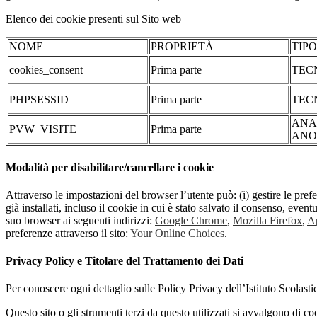
Elenco dei cookie presenti sul Sito web
NOME
PROPRIETÀ
TIP
cookies_consent
Prima parte
TEC
PHPSESSID
Prima parte
TEC
ANA
PVW_VISITE
Prima parte
ANO
Modalità per disabilitare/cancellare i cookie
Attraverso le impostazioni del browser l’utente può: (i) gestire le pref
già installati, incluso il cookie in cui è stato salvato il consenso, even
suo browser ai seguenti indirizzi:
Google Chrome
,
Mozilla Firefox
,
Ap
preferenze attraverso il sito:
Your Online Choices
.
Privacy Policy e Titolare del Trattamento dei Dati
Per conoscere ogni dettaglio sulle Policy Privacy dell’Istituto Scolast
Questo sito o gli strumenti terzi da questo utilizzati si avvalgono di coo