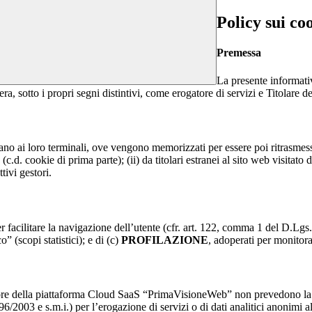
Policy sui co
Premessa
La presente informativ
ra, sotto i propri segni distintivi, come erogatore di servizi e Titolare de
nviano ai loro terminali, ove vengono memorizzati per essere poi ritrasmessi
(c.d. cookie di prima parte); (ii) da titolari estranei al sito web visitato 
tivi gestori.
r facilitare la navigazione dell’utente (cfr. art. 122, comma 1 del D.Lgs
o” (scopi statistici); e di (c)
PROFILAZIONE
, adoperati per monitor
re della piattaforma Cloud SaaS “PrimaVisioneWeb” non prevedono la regi
2003 e s.m.i.) per l’erogazione di servizi o di dati analitici anonimi al 