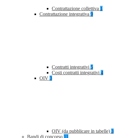
Contrattazione collettiva
1
Contrattazione integrativa
9
Contratti integrativi
5
Costi contratti integrativi
4
OIV
3
OIV (da pubblicare in tabelle)
3
Bandi di concorso
11