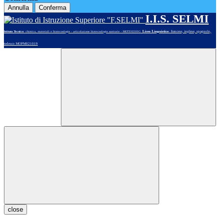
Annulla
Conferma
I.I.S. SELMI
Liceo Linguistico
: francese, inglese, spagnolo,
Istituto Tecnico
: chimica, materiali e biotecnologie - articolazione biotecnologie sanitarie - MOTE02101G
tedesco MOPM021019
close