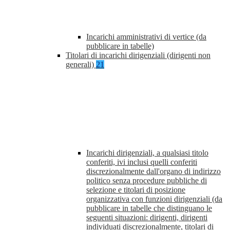
Incarichi amministrativi di vertice (da
pubblicare in tabelle)
Titolari di incarichi dirigenziali (dirigenti non
generali)
21
Incarichi dirigenziali, a qualsiasi titolo
conferiti, ivi inclusi quelli conferiti
discrezionalmente dall'organo di indirizzo
politico senza procedure pubbliche di
selezione e titolari di posizione
organizzativa con funzioni dirigenziali (da
pubblicare in tabelle che distinguano le
seguenti situazioni: dirigenti, dirigenti
individuati discrezionalmente, titolari di