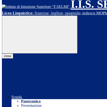
I.I.S. 
Liceo Linguistico
: francese, inglese, spagnolo, tedesco MO
close
Scuola
Panoramica
Presentazione