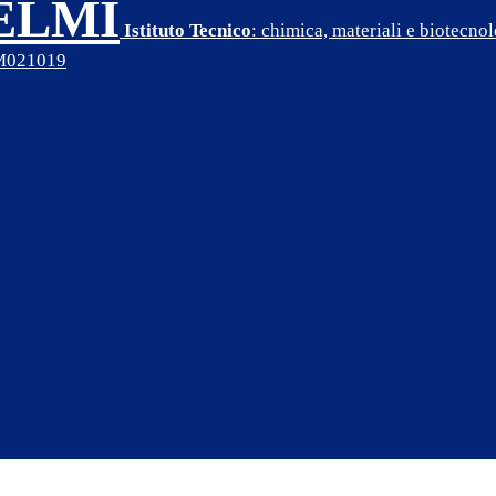
SELMI
Istituto Tecnico
: chimica, materiali e biotecn
PM021019