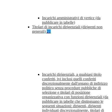
Incarichi amministrativi di vertice (da
pubblicare in tabelle)
Titolari di incarichi dirigenziali (dirigenti non
generali)
21
Incarichi dirigenziali, a qualsiasi titolo
conferiti, ivi inclusi quelli conferiti
discrezionalmente dall'organo di indirizzo
politico senza procedure pubbliche di
selezione e titolari di posizione
organizzativa con funzioni dirigenziali (da
pubblicare in tabelle che distinguano le
seguenti situazioni: dirigenti, dirigenti
individuati discrezionalmente, titolari di