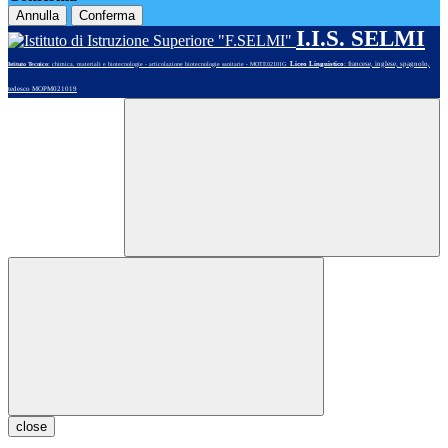
Annulla
Conferma
I.I.S. SELMI
Liceo Linguistico
: francese, inglese, spagnolo,
Istituto Tecnico
: chimica, materiali e biotecnologie - articolazione biotecnologie sanitarie - MOTE02101G
tedesco MOPM021019
close