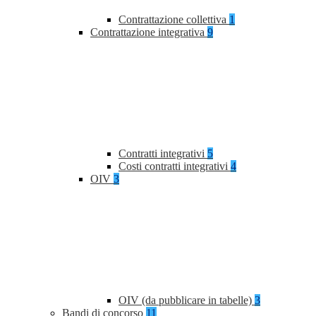
Contrattazione collettiva
1
Contrattazione integrativa
9
Contratti integrativi
5
Costi contratti integrativi
4
OIV
3
OIV (da pubblicare in tabelle)
3
Bandi di concorso
11