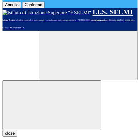
Annulla
Conferma
I.I.S. SELMI
Liceo Linguistico
: francese, inglese, spagnolo,
Istituto Tecnico
: chimica, materiali e biotecnologie - articolazione biotecnologie sanitarie - MOTE02101G
tedesco MOPM021019
close