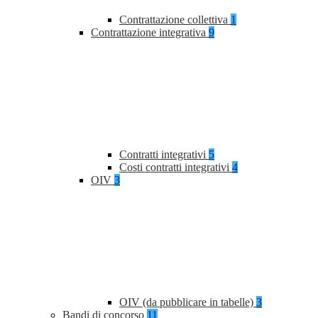
Contrattazione collettiva
1
Contrattazione integrativa
9
Contratti integrativi
5
Costi contratti integrativi
4
OIV
3
OIV (da pubblicare in tabelle)
3
Bandi di concorso
11