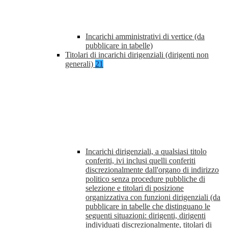
Incarichi amministrativi di vertice (da
pubblicare in tabelle)
Titolari di incarichi dirigenziali (dirigenti non
generali)
21
Incarichi dirigenziali, a qualsiasi titolo
conferiti, ivi inclusi quelli conferiti
discrezionalmente dall'organo di indirizzo
politico senza procedure pubbliche di
selezione e titolari di posizione
organizzativa con funzioni dirigenziali (da
pubblicare in tabelle che distinguano le
seguenti situazioni: dirigenti, dirigenti
individuati discrezionalmente, titolari di