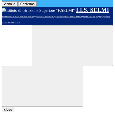
Annulla
Conferma
I.I.S. SELMI
Liceo Linguistico
: francese, inglese, spagnolo,
Istituto Tecnico
: chimica, materiali e biotecnologie - articolazione biotecnologie sanitarie - MOTE02101G
tedesco MOPM021019
close