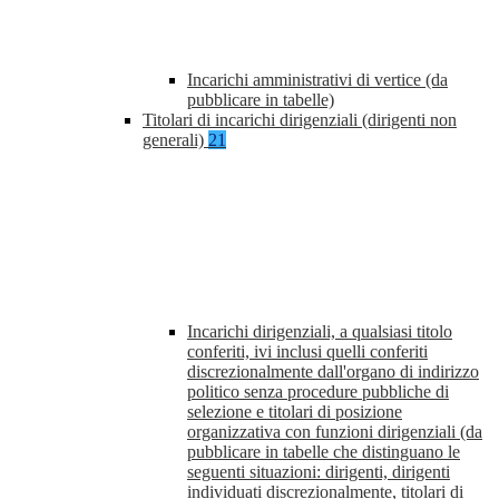
Incarichi amministrativi di vertice (da
pubblicare in tabelle)
Titolari di incarichi dirigenziali (dirigenti non
generali)
21
Incarichi dirigenziali, a qualsiasi titolo
conferiti, ivi inclusi quelli conferiti
discrezionalmente dall'organo di indirizzo
politico senza procedure pubbliche di
selezione e titolari di posizione
organizzativa con funzioni dirigenziali (da
pubblicare in tabelle che distinguano le
seguenti situazioni: dirigenti, dirigenti
individuati discrezionalmente, titolari di