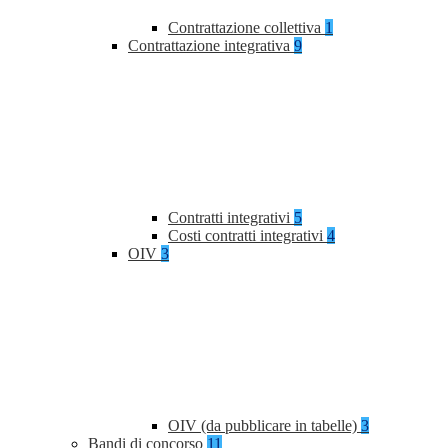
Contrattazione collettiva
1
Contrattazione integrativa
9
Contratti integrativi
5
Costi contratti integrativi
4
OIV
3
OIV (da pubblicare in tabelle)
3
Bandi di concorso
11