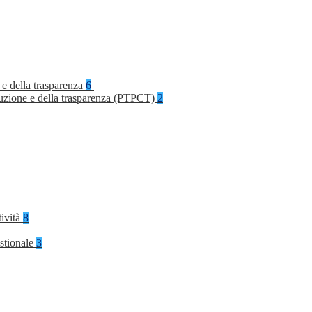
 e della trasparenza
6
rruzione e della trasparenza (PTPCT)
2
tività
8
stionale
3