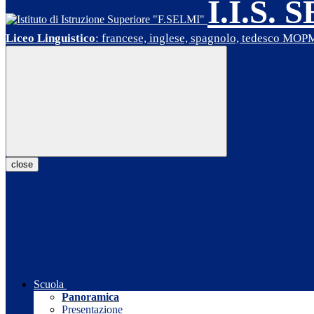
I.I.S. 
Liceo Linguistico
: francese, inglese, spagnolo, tedesco MO
close
Scuola
Panoramica
Presentazione