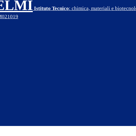
SELMI
Istituto Tecnico
: chimica, materiali e biotecn
PM021019