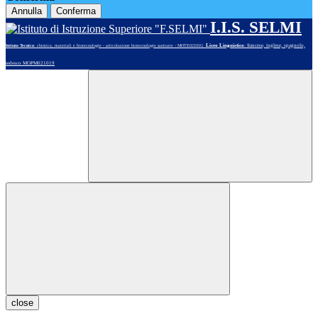
Annulla
Conferma
I.I.S. SELMI
Liceo Linguistico
: francese, inglese, spagnolo,
Istituto Tecnico
: chimica, materiali e biotecnologie - articolazione biotecnologie sanitarie - MOTE02101G
tedesco MOPM021019
close