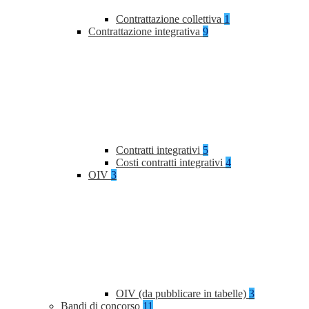
Contrattazione collettiva
1
Contrattazione integrativa
9
Contratti integrativi
5
Costi contratti integrativi
4
OIV
3
OIV (da pubblicare in tabelle)
3
Bandi di concorso
11