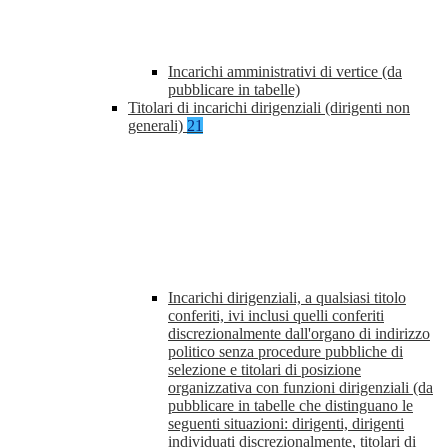
Incarichi amministrativi di vertice (da
pubblicare in tabelle)
Titolari di incarichi dirigenziali (dirigenti non
generali)
21
Incarichi dirigenziali, a qualsiasi titolo
conferiti, ivi inclusi quelli conferiti
discrezionalmente dall'organo di indirizzo
politico senza procedure pubbliche di
selezione e titolari di posizione
organizzativa con funzioni dirigenziali (da
pubblicare in tabelle che distinguano le
seguenti situazioni: dirigenti, dirigenti
individuati discrezionalmente, titolari di