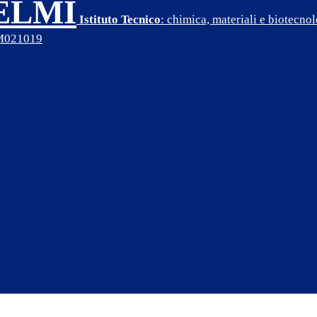
SELMI
Istituto Tecnico
: chimica, materiali e biotecn
PM021019