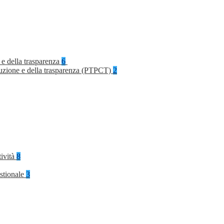
 e della trasparenza
6
rruzione e della trasparenza (PTPCT)
2
tività
8
stionale
3