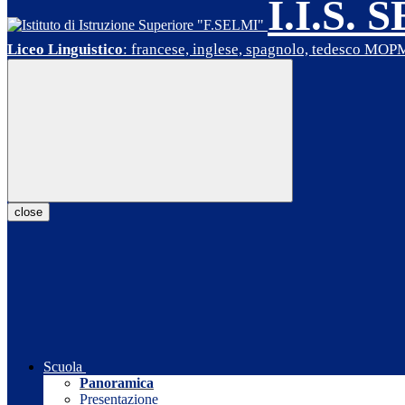
I.I.S. 
Liceo Linguistico
: francese, inglese, spagnolo, tedesco MO
close
Scuola
Panoramica
Presentazione