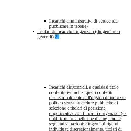
Incarichi amministrativi di vertice (da
pubblicare in tabelle)
Titolari di incarichi dirigenziali (dirigenti non
generali)
21
Incarichi dirigenziali, a qualsiasi titolo
conferiti, ivi inclusi quelli conferiti
discrezionalmente dall'organo di indirizzo
politico senza procedure pubbliche di
selezione e titolari di posizione
organizzativa con funzioni dirigenziali (da
pubblicare in tabelle che distinguano le
seguenti situazioni: dirigenti, dirigenti
individuati discrezionalmente, titolari di