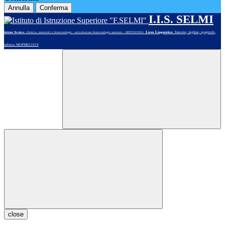
Annulla
Conferma
I.I.S. SELMI
Liceo Linguistico
: francese, inglese, spagnolo,
Istituto Tecnico
: chimica, materiali e biotecnologie - articolazione biotecnologie sanitarie - MOTE02101G
tedesco MOPM021019
close