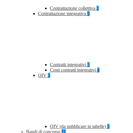
Contrattazione collettiva
1
Contrattazione integrativa
9
Contratti integrativi
5
Costi contratti integrativi
4
OIV
3
OIV (da pubblicare in tabelle)
3
Bandi di concorso
11