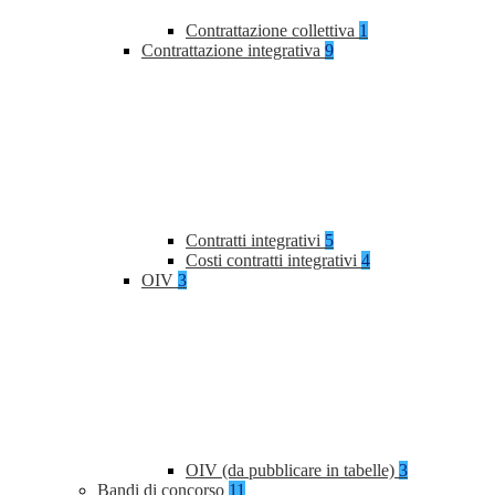
Contrattazione collettiva
1
Contrattazione integrativa
9
Contratti integrativi
5
Costi contratti integrativi
4
OIV
3
OIV (da pubblicare in tabelle)
3
Bandi di concorso
11