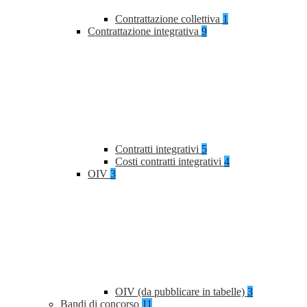
Contrattazione collettiva
1
Contrattazione integrativa
9
Contratti integrativi
5
Costi contratti integrativi
4
OIV
3
OIV (da pubblicare in tabelle)
3
Bandi di concorso
11