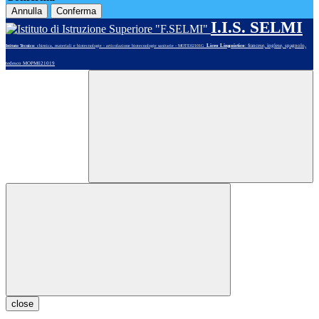
Annulla
Conferma
I.I.S. SELMI
Liceo Linguistico
: francese, inglese, spagnolo,
Istituto Tecnico
: chimica, materiali e biotecnologie - articolazione biotecnologie sanitarie - MOTE02101G
tedesco MOPM021019
close