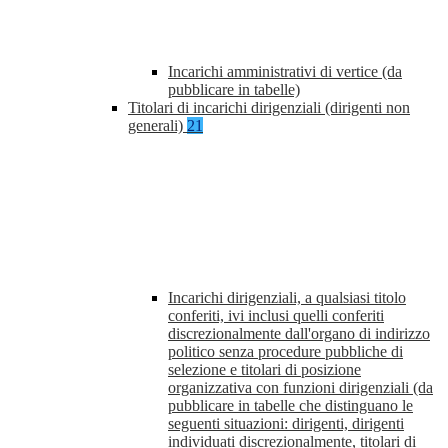
Incarichi amministrativi di vertice (da
pubblicare in tabelle)
Titolari di incarichi dirigenziali (dirigenti non
generali)
21
Incarichi dirigenziali, a qualsiasi titolo
conferiti, ivi inclusi quelli conferiti
discrezionalmente dall'organo di indirizzo
politico senza procedure pubbliche di
selezione e titolari di posizione
organizzativa con funzioni dirigenziali (da
pubblicare in tabelle che distinguano le
seguenti situazioni: dirigenti, dirigenti
individuati discrezionalmente, titolari di