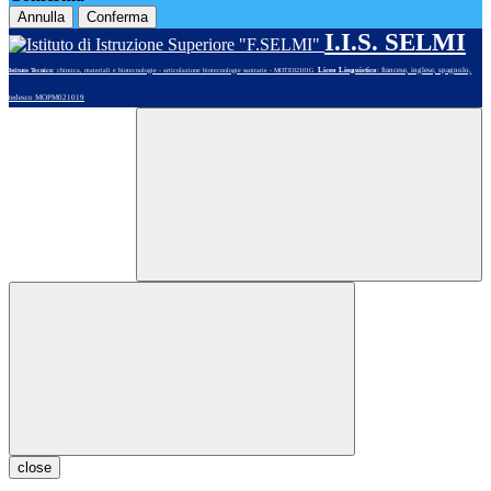
Annulla
Conferma
I.I.S. SELMI
Liceo Linguistico
: francese, inglese, spagnolo,
Istituto Tecnico
: chimica, materiali e biotecnologie - articolazione biotecnologie sanitarie - MOTE02101G
tedesco MOPM021019
close