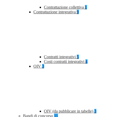
Contrattazione collettiva
1
Contrattazione integrativa
9
Contratti integrativi
5
Costi contratti integrativi
4
OIV
3
OIV (da pubblicare in tabelle)
3
Bandi di concorso
11