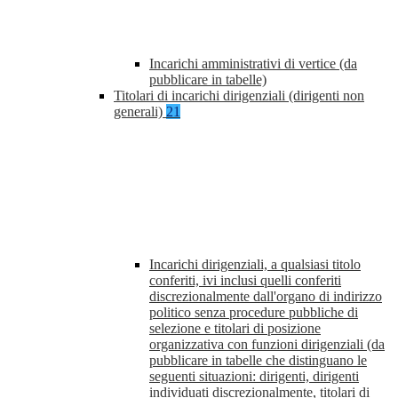
Incarichi amministrativi di vertice (da
pubblicare in tabelle)
Titolari di incarichi dirigenziali (dirigenti non
generali)
21
Incarichi dirigenziali, a qualsiasi titolo
conferiti, ivi inclusi quelli conferiti
discrezionalmente dall'organo di indirizzo
politico senza procedure pubbliche di
selezione e titolari di posizione
organizzativa con funzioni dirigenziali (da
pubblicare in tabelle che distinguano le
seguenti situazioni: dirigenti, dirigenti
individuati discrezionalmente, titolari di