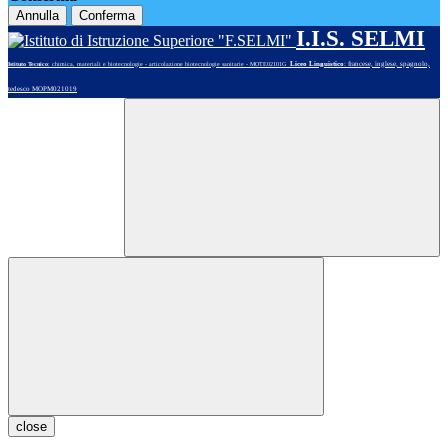
Annulla
Conferma
I.I.S. SELMI
Liceo Linguistico
: francese, inglese, spagnolo,
Istituto Tecnico
: chimica, materiali e biotecnologie - articolazione biotecnologie sanitarie - MOTE02101G
tedesco MOPM021019
close