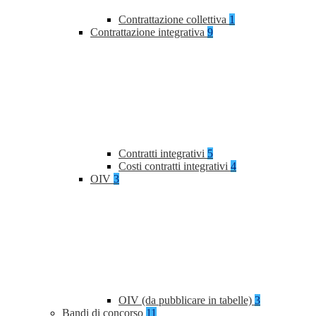
Contrattazione collettiva
1
Contrattazione integrativa
9
Contratti integrativi
5
Costi contratti integrativi
4
OIV
3
OIV (da pubblicare in tabelle)
3
Bandi di concorso
11