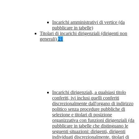
Incarichi amministrativi di vertice (da
pubblicare in tabelle)
Titolari di incarichi dirigenziali (dirigenti non
generali)
21
Incarichi dirigenziali, a qualsiasi titolo
conferiti, ivi inclusi quelli conferiti
discrezionalmente dall'organo di indirizzo
politico senza procedure pubbliche di
selezione e titolari di posizione
organizzativa con funzioni dirigenziali (da
pubblicare in tabelle che distinguano le
seguenti situazioni: dirigenti, dirigenti
individuati discrezionalmente, titolari di