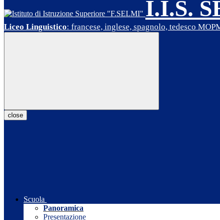
I.I.S. 
Liceo Linguistico
: francese, inglese, spagnolo, tedesco MO
close
Scuola
Panoramica
Presentazione