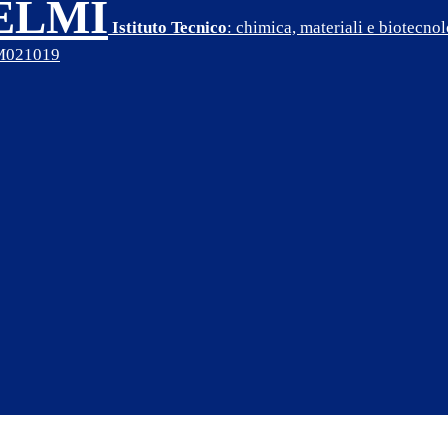
SELMI
Istituto Tecnico
: chimica, materiali e biotecn
PM021019