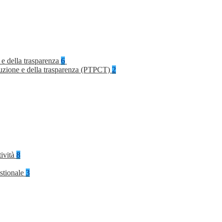
 e della trasparenza
6
rruzione e della trasparenza (PTPCT)
2
tività
8
stionale
3