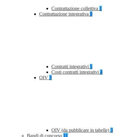
Contrattazione collettiva
1
Contrattazione integrativa
9
Contratti integrativi
5
Costi contratti integrativi
4
OIV
3
OIV (da pubblicare in tabelle)
3
Bandi di concorso
11