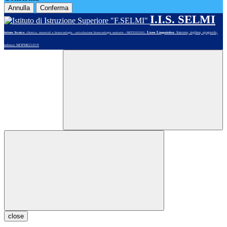
Annulla
Conferma
I.I.S. SELMI
Liceo Linguistico
: francese, inglese, spagnolo,
Istituto Tecnico
: chimica, materiali e biotecnologie - articolazione biotecnologie sanitarie - MOTE02101G
tedesco MOPM021019
close