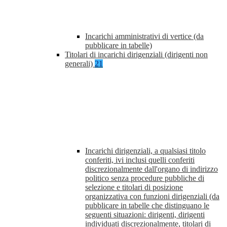
Incarichi amministrativi di vertice (da
pubblicare in tabelle)
Titolari di incarichi dirigenziali (dirigenti non
generali)
21
Incarichi dirigenziali, a qualsiasi titolo
conferiti, ivi inclusi quelli conferiti
discrezionalmente dall'organo di indirizzo
politico senza procedure pubbliche di
selezione e titolari di posizione
organizzativa con funzioni dirigenziali (da
pubblicare in tabelle che distinguano le
seguenti situazioni: dirigenti, dirigenti
individuati discrezionalmente, titolari di