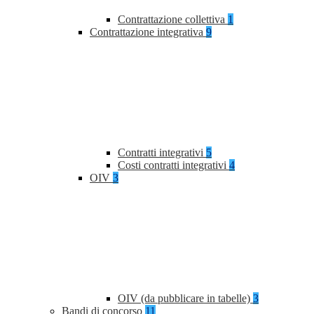
Contrattazione collettiva
1
Contrattazione integrativa
9
Contratti integrativi
5
Costi contratti integrativi
4
OIV
3
OIV (da pubblicare in tabelle)
3
Bandi di concorso
11