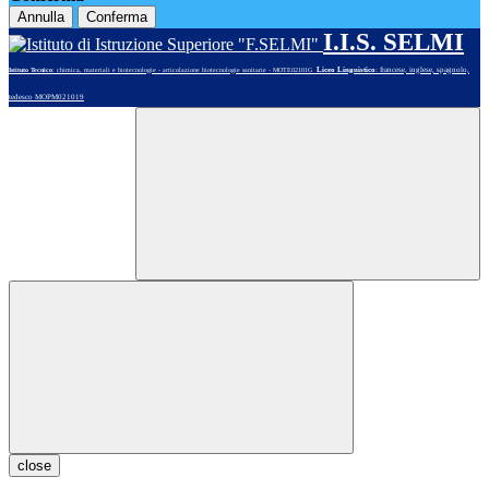
Annulla
Conferma
I.I.S. SELMI
Liceo Linguistico
: francese, inglese, spagnolo,
Istituto Tecnico
: chimica, materiali e biotecnologie - articolazione biotecnologie sanitarie - MOTE02101G
tedesco MOPM021019
close