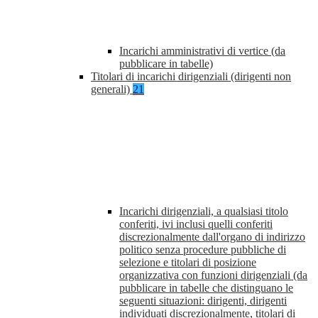
Incarichi amministrativi di vertice (da
pubblicare in tabelle)
Titolari di incarichi dirigenziali (dirigenti non
generali)
21
Incarichi dirigenziali, a qualsiasi titolo
conferiti, ivi inclusi quelli conferiti
discrezionalmente dall'organo di indirizzo
politico senza procedure pubbliche di
selezione e titolari di posizione
organizzativa con funzioni dirigenziali (da
pubblicare in tabelle che distinguano le
seguenti situazioni: dirigenti, dirigenti
individuati discrezionalmente, titolari di