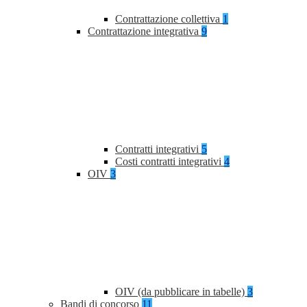
Contrattazione collettiva
1
Contrattazione integrativa
9
Contratti integrativi
5
Costi contratti integrativi
4
OIV
3
OIV (da pubblicare in tabelle)
3
Bandi di concorso
11