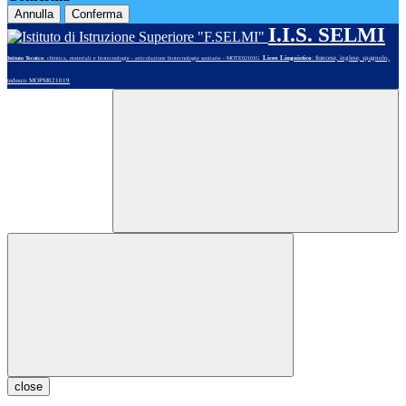
Annulla
Conferma
I.I.S. SELMI
Liceo Linguistico
: francese, inglese, spagnolo,
Istituto Tecnico
: chimica, materiali e biotecnologie - articolazione biotecnologie sanitarie - MOTE02101G
tedesco MOPM021019
close