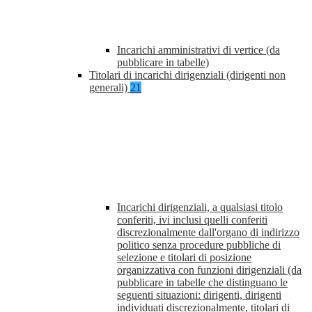
Incarichi amministrativi di vertice (da
pubblicare in tabelle)
Titolari di incarichi dirigenziali (dirigenti non
generali)
21
Incarichi dirigenziali, a qualsiasi titolo
conferiti, ivi inclusi quelli conferiti
discrezionalmente dall'organo di indirizzo
politico senza procedure pubbliche di
selezione e titolari di posizione
organizzativa con funzioni dirigenziali (da
pubblicare in tabelle che distinguano le
seguenti situazioni: dirigenti, dirigenti
individuati discrezionalmente, titolari di