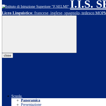
I.I.S. 
Liceo Linguistico
: francese, inglese, spagnolo, tedesco MO
close
Scuola
Panoramica
Presentazione