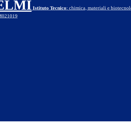
SELMI
Istituto Tecnico
: chimica, materiali e biotecn
PM021019