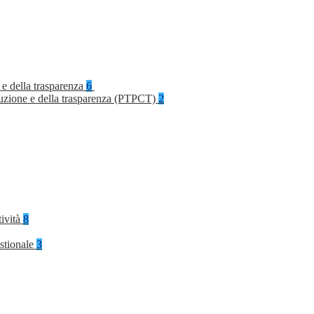
 e della trasparenza
6
rruzione e della trasparenza (PTPCT)
2
tività
8
stionale
3