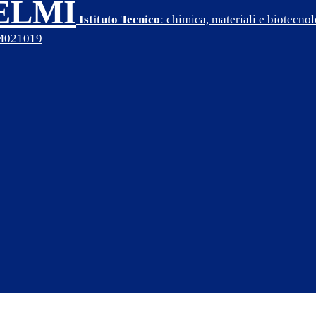
SELMI
Istituto Tecnico
: chimica, materiali e biotecn
PM021019