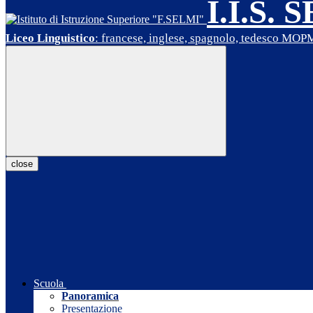
I.I.S. 
Liceo Linguistico
: francese, inglese, spagnolo, tedesco MO
close
Scuola
Panoramica
Presentazione