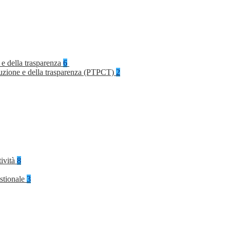
 e della trasparenza
6
rruzione e della trasparenza (PTPCT)
2
tività
8
stionale
3