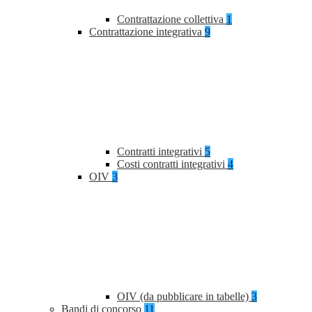
Contrattazione collettiva
1
Contrattazione integrativa
9
Contratti integrativi
5
Costi contratti integrativi
4
OIV
3
OIV (da pubblicare in tabelle)
3
Bandi di concorso
11