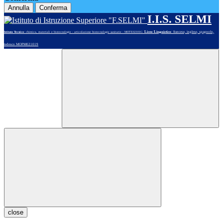
Annulla
Conferma
I.I.S. SELMI
Liceo Linguistico
: francese, inglese, spagnolo,
Istituto Tecnico
: chimica, materiali e biotecnologie - articolazione biotecnologie sanitarie - MOTE02101G
tedesco MOPM021019
close