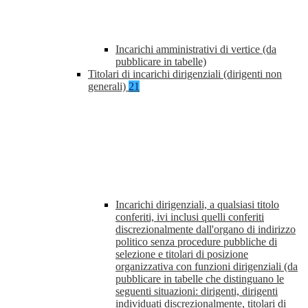
Incarichi amministrativi di vertice (da
pubblicare in tabelle)
Titolari di incarichi dirigenziali (dirigenti non
generali)
21
Incarichi dirigenziali, a qualsiasi titolo
conferiti, ivi inclusi quelli conferiti
discrezionalmente dall'organo di indirizzo
politico senza procedure pubbliche di
selezione e titolari di posizione
organizzativa con funzioni dirigenziali (da
pubblicare in tabelle che distinguano le
seguenti situazioni: dirigenti, dirigenti
individuati discrezionalmente, titolari di