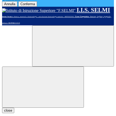
Annulla
Conferma
I.I.S. SELMI
Liceo Linguistico
: francese, inglese, spagnolo,
Istituto Tecnico
: chimica, materiali e biotecnologie - articolazione biotecnologie sanitarie - MOTE02101G
tedesco MOPM021019
close