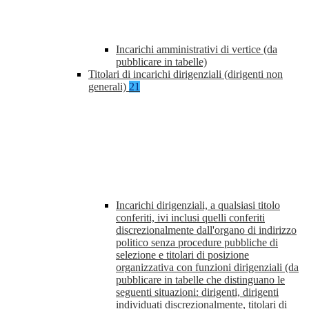
Incarichi amministrativi di vertice (da
pubblicare in tabelle)
Titolari di incarichi dirigenziali (dirigenti non
generali)
21
Incarichi dirigenziali, a qualsiasi titolo
conferiti, ivi inclusi quelli conferiti
discrezionalmente dall'organo di indirizzo
politico senza procedure pubbliche di
selezione e titolari di posizione
organizzativa con funzioni dirigenziali (da
pubblicare in tabelle che distinguano le
seguenti situazioni: dirigenti, dirigenti
individuati discrezionalmente, titolari di