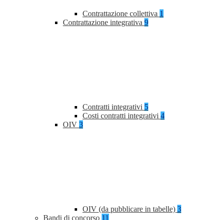
Contrattazione collettiva
1
Contrattazione integrativa
9
Contratti integrativi
5
Costi contratti integrativi
4
OIV
3
OIV (da pubblicare in tabelle)
3
Bandi di concorso
11