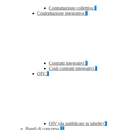
Contrattazione collettiva
1
Contrattazione integrativa
9
Contratti integrativi
5
Costi contratti integrativi
4
OIV
3
OIV (da pubblicare in tabelle)
3
Bandi di concorso
11