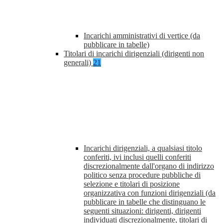
Incarichi amministrativi di vertice (da
pubblicare in tabelle)
Titolari di incarichi dirigenziali (dirigenti non
generali)
21
Incarichi dirigenziali, a qualsiasi titolo
conferiti, ivi inclusi quelli conferiti
discrezionalmente dall'organo di indirizzo
politico senza procedure pubbliche di
selezione e titolari di posizione
organizzativa con funzioni dirigenziali (da
pubblicare in tabelle che distinguano le
seguenti situazioni: dirigenti, dirigenti
individuati discrezionalmente, titolari di