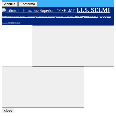
Annulla
Conferma
I.I.S. SELMI
Liceo Linguistico
: francese, inglese, spagnolo,
Istituto Tecnico
: chimica, materiali e biotecnologie - articolazione biotecnologie sanitarie - MOTE02101G
tedesco MOPM021019
close