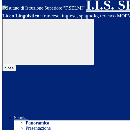
I.I.S. 
Liceo Linguistico
: francese, inglese, spagnolo, tedesco MO
close
Scuola
Panoramica
Presentazione