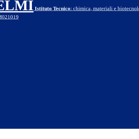
SELMI
Istituto Tecnico
: chimica, materiali e biotecn
PM021019