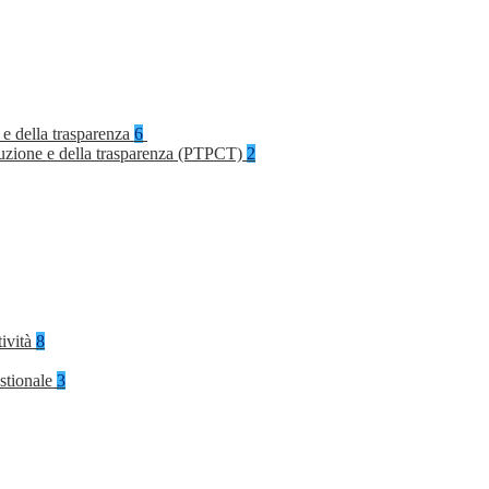
 e della trasparenza
6
rruzione e della trasparenza (PTPCT)
2
tività
8
stionale
3