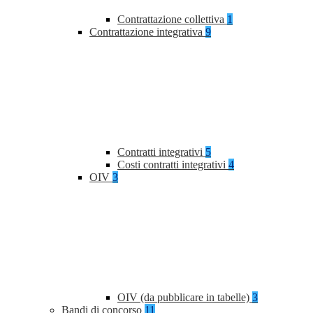
Contrattazione collettiva
1
Contrattazione integrativa
9
Contratti integrativi
5
Costi contratti integrativi
4
OIV
3
OIV (da pubblicare in tabelle)
3
Bandi di concorso
11