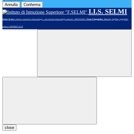
Annulla
Conferma
I.I.S. SELMI
Liceo Linguistico
: francese, inglese, spagnolo,
Istituto Tecnico
: chimica, materiali e biotecnologie - articolazione biotecnologie sanitarie - MOTE02101G
tedesco MOPM021019
close