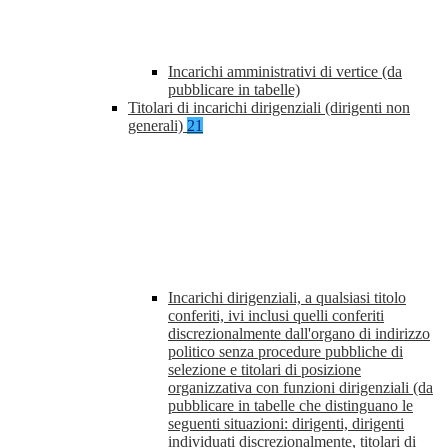
Incarichi amministrativi di vertice (da
pubblicare in tabelle)
Titolari di incarichi dirigenziali (dirigenti non
generali)
21
Incarichi dirigenziali, a qualsiasi titolo
conferiti, ivi inclusi quelli conferiti
discrezionalmente dall'organo di indirizzo
politico senza procedure pubbliche di
selezione e titolari di posizione
organizzativa con funzioni dirigenziali (da
pubblicare in tabelle che distinguano le
seguenti situazioni: dirigenti, dirigenti
individuati discrezionalmente, titolari di