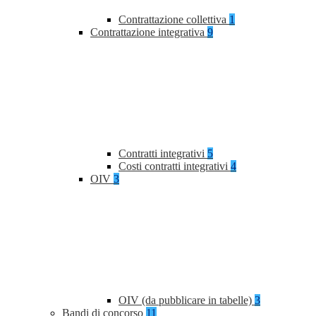
Contrattazione collettiva
1
Contrattazione integrativa
9
Contratti integrativi
5
Costi contratti integrativi
4
OIV
3
OIV (da pubblicare in tabelle)
3
Bandi di concorso
11