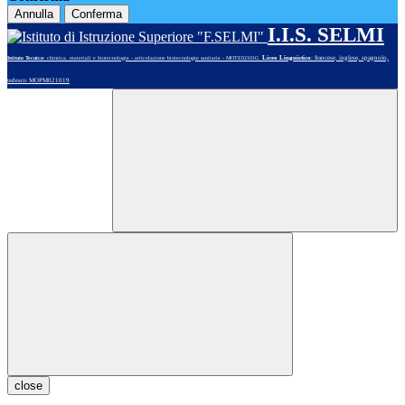
Annulla
Conferma
I.I.S. SELMI
Liceo Linguistico
: francese, inglese, spagnolo,
Istituto Tecnico
: chimica, materiali e biotecnologie - articolazione biotecnologie sanitarie - MOTE02101G
tedesco MOPM021019
close