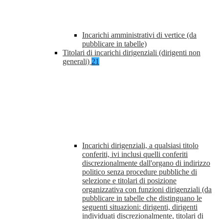
Incarichi amministrativi di vertice (da
pubblicare in tabelle)
Titolari di incarichi dirigenziali (dirigenti non
generali)
21
Incarichi dirigenziali, a qualsiasi titolo
conferiti, ivi inclusi quelli conferiti
discrezionalmente dall'organo di indirizzo
politico senza procedure pubbliche di
selezione e titolari di posizione
organizzativa con funzioni dirigenziali (da
pubblicare in tabelle che distinguano le
seguenti situazioni: dirigenti, dirigenti
individuati discrezionalmente, titolari di