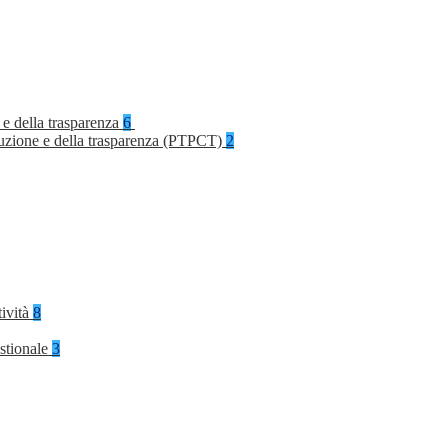
 e della trasparenza
6
rruzione e della trasparenza (PTPCT)
2
tività
8
stionale
3