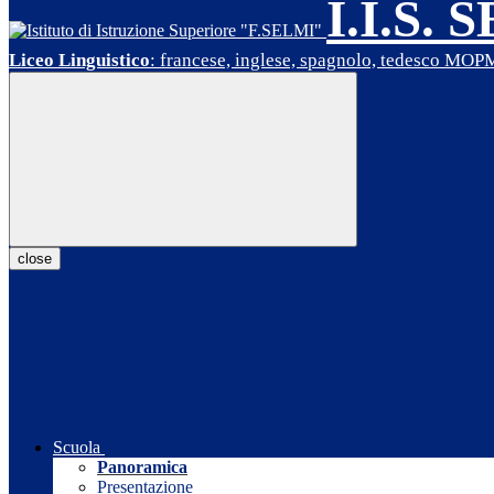
I.I.S. 
Liceo Linguistico
: francese, inglese, spagnolo, tedesco MO
close
Scuola
Panoramica
Presentazione