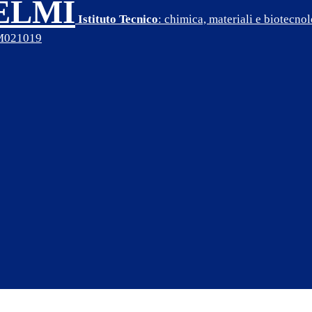
SELMI
Istituto Tecnico
: chimica, materiali e biotecn
PM021019