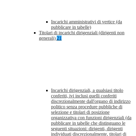
Incarichi amministrativi di vertice (da
pubblicare in tabelle)
Titolari di incarichi dirigenziali (dirigenti non
generali)
21
Incarichi dirigenziali, a qualsiasi titolo
conferiti, ivi inclusi quelli conferiti
discrezionalmente dall'organo di indirizzo
politico senza procedure pubbliche di
selezione e titolari di posizione
organizzativa con funzioni dirigenziali (da
pubblicare in tabelle che distinguano le
seguenti situazioni: dirigenti, dirigenti
individuati discrezionalmente, titolari di