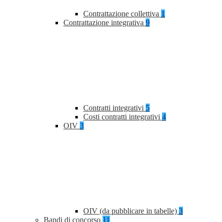
Contrattazione collettiva
1
Contrattazione integrativa
9
Contratti integrativi
5
Costi contratti integrativi
4
OIV
3
OIV (da pubblicare in tabelle)
3
Bandi di concorso
11