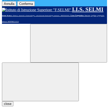
Annulla
Conferma
I.I.S. SELMI
Liceo Linguistico
: francese, inglese, spagnolo,
Istituto Tecnico
: chimica, materiali e biotecnologie - articolazione biotecnologie sanitarie - MOTE02101G
tedesco MOPM021019
close