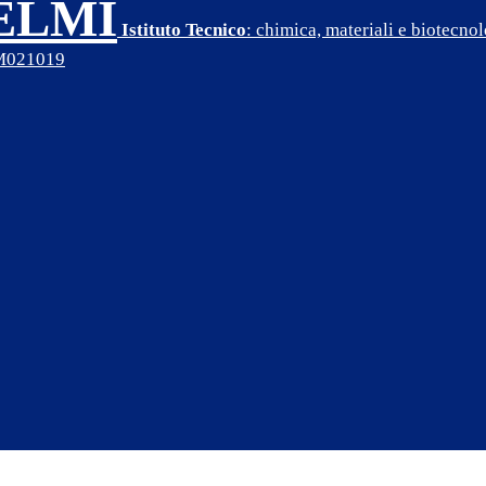
SELMI
Istituto Tecnico
: chimica, materiali e biotecn
PM021019