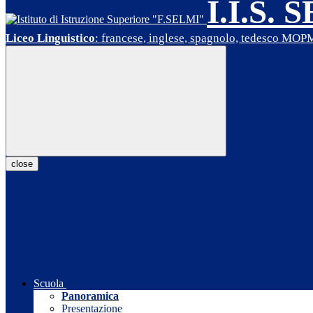
I.I.S. 
Liceo Linguistico
: francese, inglese, spagnolo, tedesco MO
close
Scuola
Panoramica
Presentazione