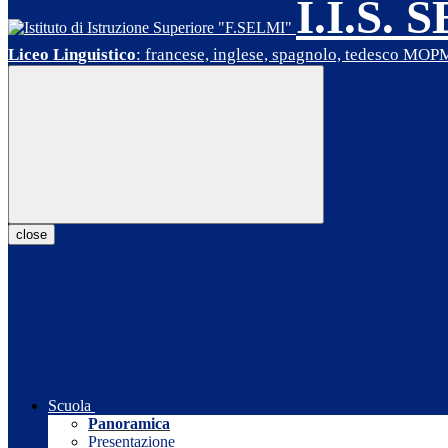
I.I.S. 
Liceo Linguistico
: francese, inglese, spagnolo, tedesco MO
close
Scuola
Panoramica
Presentazione