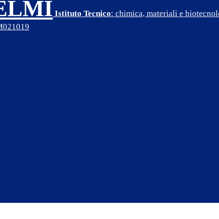
SELMI
Istituto Tecnico
: chimica, materiali e biotecn
PM021019