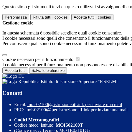
Questo sito o gli strumenti terzi da questo utilizzati si avvalgono di coo
Personalizza
Rifiuta tutti
i cookies
Accetta tutti
i cookies
Gestione cookie
In questa schermata è possibile scegliere quali cookie consentire.
I cookie necessari sono quelli che consentono il funzionamento della pi
Per conoscere quali sono i cookie necessari al funzionamento potete v
Cookie necessari per il funzionamento
I cookie necessari per il funzionamento non possono essere disabilitati.
Accetta tutti
Salva le preferenze
Istituto di Istruzione Superiore "F.SELMI"
Contatti
Email:
mois02100t@istruzione.it
Link per inviare una mail
PEC:
mois02100t@pec.istruzione.it
Link per inviare una mail
Codici Meccanografici
Codice mecc. Istituto:
MOIS02100T
(Codice mecc. Tecnico: MOTE02101G)