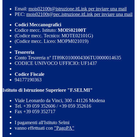
Email:
mois02100t@istruzione.it
Link per inviare una mail
PEC:
mois02100t@pec.istruzione.it
Link per inviare una mail
Codici Meccanografici
Codice mecc. Istituto:
MOIS02100T
(Codice mecc. Tecnico: MOTE02101G)
(Codice mecc. Liceo: MOPM021019)
Tesoreria
Conto Tesoreria n° IT89K0100004306TU0000014635
CODICE UNIVOCO UFFICIO: UF1437
Codice Fiscale
94177190363
Istituto di Istruzione Superiore "F.SELMI"
Viale Leonardo da Vinci, 300 - 41126 Modena
Tel. +39 059 352606 / +39 059 352616
Fax +39 059 352717
I pagamenti all'Istituto Selmi
vanno effettuati con
"PagoPA"