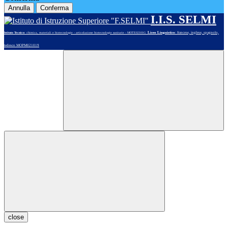
Annulla
Conferma
I.I.S. SELMI
Liceo Linguistico
: francese, inglese, spagnolo,
Istituto Tecnico
: chimica, materiali e biotecnologie - articolazione biotecnologie sanitarie - MOTE02101G
tedesco MOPM021019
close