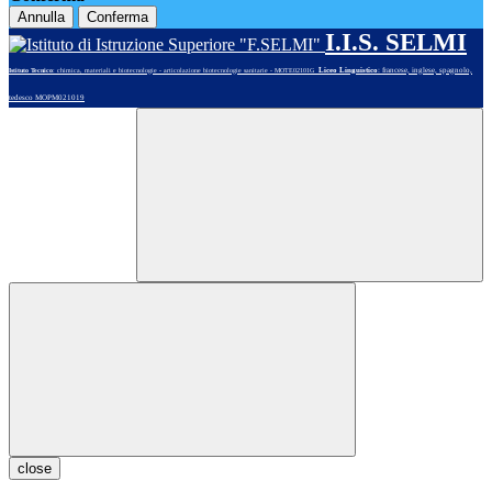
Annulla
Conferma
I.I.S. SELMI
Liceo Linguistico
: francese, inglese, spagnolo,
Istituto Tecnico
: chimica, materiali e biotecnologie - articolazione biotecnologie sanitarie - MOTE02101G
tedesco MOPM021019
close