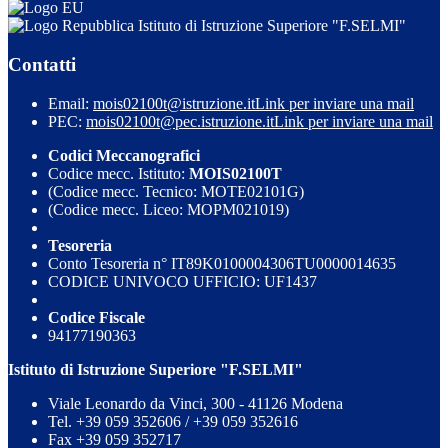
Istituto di Istruzione Superiore "F.SELMI"
Contatti
Email:
mois02100t@istruzione.it
Link per inviare una mail
PEC:
mois02100t@pec.istruzione.it
Link per inviare una mail
Codici Meccanografici
Codice mecc. Istituto:
MOIS02100T
(Codice mecc. Tecnico: MOTE02101G)
(Codice mecc. Liceo: MOPM021019)
Tesoreria
Conto Tesoreria n° IT89K0100004306TU0000014635
CODICE UNIVOCO UFFICIO: UF1437
Codice Fiscale
94177190363
Istituto di Istruzione Superiore "F.SELMI"
Viale Leonardo da Vinci, 300 - 41126 Modena
Tel. +39 059 352606 / +39 059 352616
Fax +39 059 352717