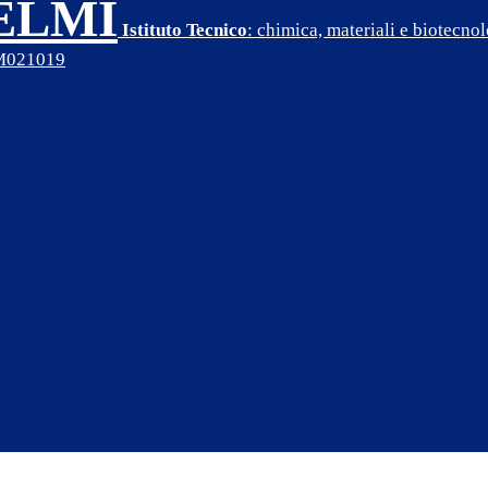
SELMI
Istituto Tecnico
: chimica, materiali e biotecn
PM021019