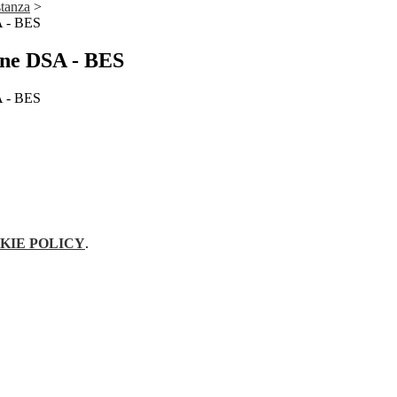
stanza
>
A - BES
one DSA - BES
A - BES
KIE POLICY
.