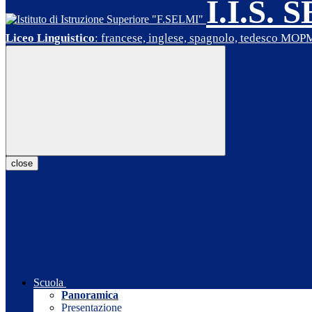
I.I.S. 
Liceo Linguistico
: francese, inglese, spagnolo, tedesco MO
close
Scuola
Panoramica
Presentazione