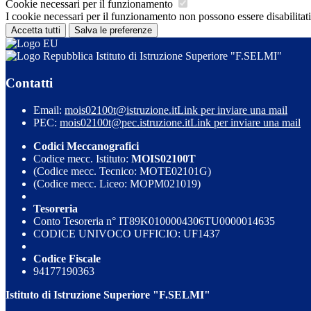
Cookie necessari per il funzionamento
I cookie necessari per il funzionamento non possono essere disabilitati.
Accetta tutti
Salva le preferenze
Istituto di Istruzione Superiore "F.SELMI"
Contatti
Email:
mois02100t@istruzione.it
Link per inviare una mail
PEC:
mois02100t@pec.istruzione.it
Link per inviare una mail
Codici Meccanografici
Codice mecc. Istituto:
MOIS02100T
(Codice mecc. Tecnico: MOTE02101G)
(Codice mecc. Liceo: MOPM021019)
Tesoreria
Conto Tesoreria n° IT89K0100004306TU0000014635
CODICE UNIVOCO UFFICIO: UF1437
Codice Fiscale
94177190363
Istituto di Istruzione Superiore "F.SELMI"