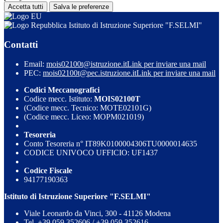
Accetta tutti
Salva le preferenze
Istituto di Istruzione Superiore "F.SELMI"
Contatti
Email:
mois02100t@istruzione.it
Link per inviare una mail
PEC:
mois02100t@pec.istruzione.it
Link per inviare una mail
Codici Meccanografici
Codice mecc. Istituto:
MOIS02100T
(Codice mecc. Tecnico: MOTE02101G)
(Codice mecc. Liceo: MOPM021019)
Tesoreria
Conto Tesoreria n° IT89K0100004306TU0000014635
CODICE UNIVOCO UFFICIO: UF1437
Codice Fiscale
94177190363
Istituto di Istruzione Superiore "F.SELMI"
Viale Leonardo da Vinci, 300 - 41126 Modena
Tel. +39 059 352606 / +39 059 352616