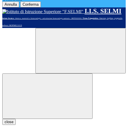
Annulla
Conferma
I.I.S. SELMI
Liceo Linguistico
: francese, inglese, spagnolo,
Istituto Tecnico
: chimica, materiali e biotecnologie - articolazione biotecnologie sanitarie - MOTE02101G
tedesco MOPM021019
close