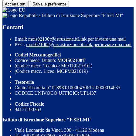
Accetta tutti
Salva le preferenze
Istituto di Istruzione Superiore "F.SELMI"
Contatti
Email:
mois02100t@istruzione.it
Link per inviare una mail
PEC:
mois02100t@pec.istruzione.it
Link per inviare una mail
Codici Meccanografici
Codice mecc. Istituto:
MOIS02100T
(Codice mecc. Tecnico: MOTE02101G)
(Codice mecc. Liceo: MOPM021019)
Tesoreria
Conto Tesoreria n° IT89K0100004306TU0000014635
CODICE UNIVOCO UFFICIO: UF1437
Codice Fiscale
94177190363
Istituto di Istruzione Superiore "F.SELMI"
Viale Leonardo da Vinci, 300 - 41126 Modena
Tel. +39 059 352606 / +39 059 352616