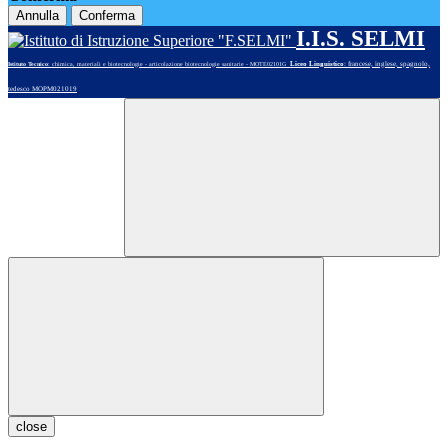
Annulla
Conferma
I.I.S. SELMI
Liceo Linguistico
: francese, inglese, spagnolo,
Istituto Tecnico
: chimica, materiali e biotecnologie - articolazione biotecnologie sanitarie - MOTE02101G
tedesco MOPM021019
close