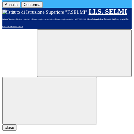
Annulla
Conferma
I.I.S. SELMI
Liceo Linguistico
: francese, inglese, spagnolo,
Istituto Tecnico
: chimica, materiali e biotecnologie - articolazione biotecnologie sanitarie - MOTE02101G
tedesco MOPM021019
close