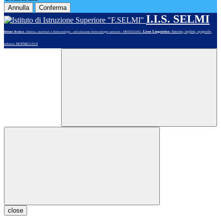
Annulla
Conferma
I.I.S. SELMI
Liceo Linguistico
: francese, inglese, spagnolo,
Istituto Tecnico
: chimica, materiali e biotecnologie - articolazione biotecnologie sanitarie - MOTE02101G
tedesco MOPM021019
close