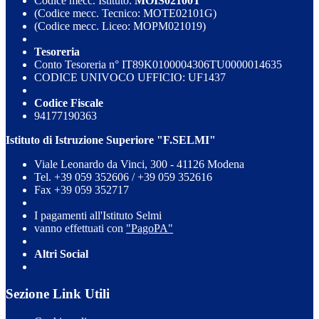
Codice mecc. Istituto:
MOIS02100T
(Codice mecc. Tecnico: MOTE02101G)
(Codice mecc. Liceo: MOPM021019)
Tesoreria
Conto Tesoreria n° IT89K0100004306TU0000014635
CODICE UNIVOCO UFFICIO: UF1437
Codice Fiscale
94177190363
Istituto di Istruzione Superiore "F.SELMI"
Viale Leonardo da Vinci, 300 - 41126 Modena
Tel. +39 059 352606 / +39 059 352616
Fax +39 059 352717
I pagamenti all'Istituto Selmi
vanno effettuati con
"PagoPA"
Altri Social
Sezione Link Utili