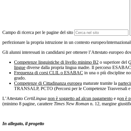
Campo di ricerca per le pagine del sito
perfezionare la propria istruzione in un contesto europeo/internazional
Gli alunni interessati in candidarsi per ottenere l’Attestato europeo do
Competenze linguistiche di livello minimo B2
o superiore del
Q
lingue
diverse dalla propria lingua madre. Il percorso ESABAC 
Frequenza di corsi CLIL o ESABAC
in una o più discipline no
grado.
Competenze di Cittadinanza europea
maturate tramite la
parteci
TRANSALP, PCTO (Percorsi per le Competenze Trasversali e pe
L’Attestato
CertiLingua
non è soggetto ad alcun pagamento
e n
on è p
(minimo 8 pagine, carattere
Times New Roman
n. 12, margine giustific
In allegato, il progetto