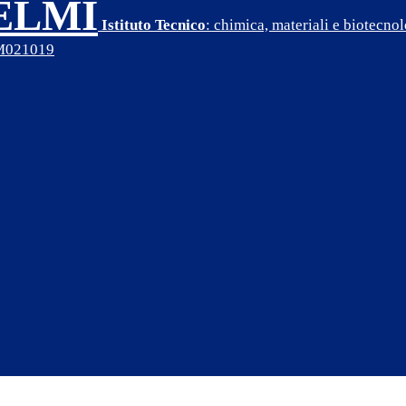
SELMI
Istituto Tecnico
: chimica, materiali e biotecn
PM021019