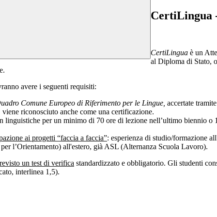
CertiLingua 
CertiLingua
è un Atte
al Diploma di Stato, o
e.
vranno avere i seguenti requisiti:
uadro Comune Europeo di Riferimento per le Lingue,
accertate tramite
viene riconosciuto anche come una certificazione.
n linguistiche per un minimo di 70 ore di lezione nell’ultimo biennio o 
pazione ai progetti “faccia a faccia”
: esperienza di studio/formazione all
r l’Orientamento) all'estero, già ASL (Alternanza Scuola Lavoro).
revisto un test di verifica
standardizzato e obbligatorio. Gli studenti c
ato, interlinea 1,5).