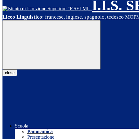
I.I.S. 
Liceo Linguistico
: francese, inglese, spagnolo, tedesco MO
close
Scuola
Panoramica
Presentazione