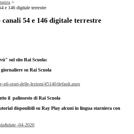
stanza
>
4 e 146 digitale terrestre
 canali 54 e 146 digitale terrestre
ivù" sul sito Rai Scuola:
ni giornaliere su Rai Scuola
tv-
gli-orari-delle-lezioni/45140/
default.aspx
utto il palinsesto di Rai Scuola
tutorial disponibili su Ray Play alcuni in lingua starniera con
ola&
date -04-2020