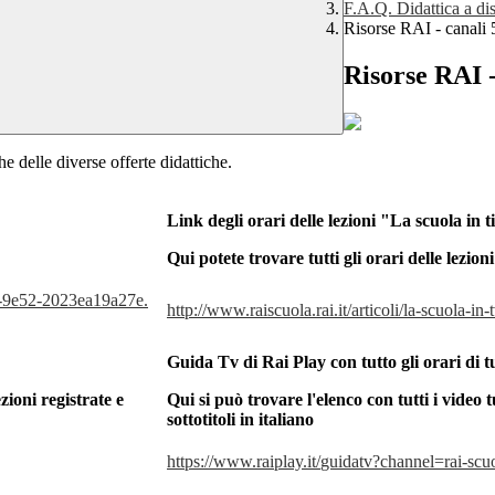
F.A.Q. Didattica a di
Risorse RAI - canali 5
Risorse RAI -
e delle diverse offerte didattiche.
Link degli orari delle lezioni "La scuola in t
Qui potete trovare tutti gli orari delle lezio
-9e52-2023ea19a27e.
http://www.raiscuola.rai.
it/articoli/la-scuola-in-
Guida Tv di Rai Play con tutto gli orari di t
ioni registrate e
Qui si può trovare l'elenco con tutti i video 
sottotitoli in italiano
https://www.raiplay.it/
guidatv?channel=rai-scu