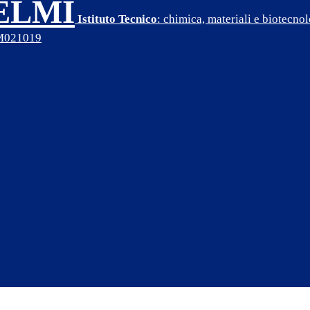
SELMI
Istituto Tecnico
: chimica, materiali e biotecn
PM021019