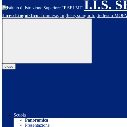
I.I.S. 
Liceo Linguistico
: francese, inglese, spagnolo, tedesco MO
close
Scuola
Panoramica
Presentazione