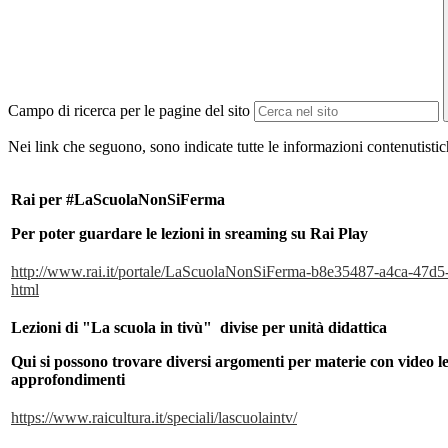
Campo di ricerca per le pagine del sito
Nei link che seguono, sono indicate tutte le informazioni contenutistich
Rai per #LaScuolaNonSiFerma
Per poter guardare le lezioni in sreaming su Rai Play
http://www.rai.it/portale/
LaScuolaNonSiFerma-b8e35487-
a4ca-47d5
html
Lezioni di "La scuola in tivù" divise per unità didattica
Qui si possono trovare diversi argomenti per materie con video lez
approfondimenti
https://www.raicultura.it/
speciali/lascuolaintv/