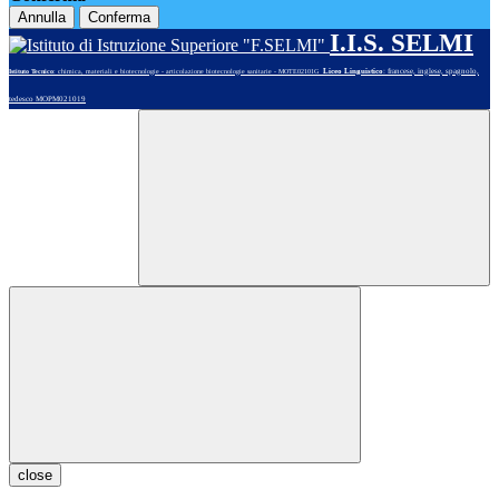
Annulla
Conferma
I.I.S. SELMI
Liceo Linguistico
: francese, inglese, spagnolo,
Istituto Tecnico
: chimica, materiali e biotecnologie - articolazione biotecnologie sanitarie - MOTE02101G
tedesco MOPM021019
close