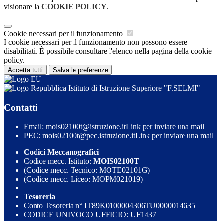
visionare la
COOKIE POLICY
.
Cookie necessari per il funzionamento
I cookie necessari per il funzionamento non possono essere
disabilitati. È possibile consultare l'elenco nella pagina della cookie
policy.
Accetta tutti
Salva le preferenze
Istituto di Istruzione Superiore "F.SELMI"
Contatti
Email:
mois02100t@istruzione.it
Link per inviare una mail
PEC:
mois02100t@pec.istruzione.it
Link per inviare una mail
Codici Meccanografici
Codice mecc. Istituto:
MOIS02100T
(Codice mecc. Tecnico: MOTE02101G)
(Codice mecc. Liceo: MOPM021019)
Tesoreria
Conto Tesoreria n° IT89K0100004306TU0000014635
CODICE UNIVOCO UFFICIO: UF1437