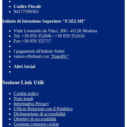
Codice Fiscale
94177190363
Istituto di Istruzione Superiore "F.SELMI"
Viale Leonardo da Vinci, 300 - 41126 Modena
Tel. +39 059 352606 / +39 059 352616
Fax +39 059 352717
I pagamenti all'Istituto Selmi
vanno effettuati con
"PagoPA"
Altri Social
Sezione Link Utili
Cookie policy
Note legali
Informativa Privacy
Ufficio Relazioni con il Pubblico
Dichiarazione di accessibilità
Obiettivi di accessibilità
Gestione consensi cookie