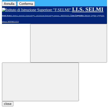
Annulla
Conferma
I.I.S. SELMI
Liceo Linguistico
: francese, inglese, spagnolo,
Istituto Tecnico
: chimica, materiali e biotecnologie - articolazione biotecnologie sanitarie - MOTE02101G
tedesco MOPM021019
close