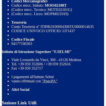
Codici Meccanografici
Codice mecc. Istituto:
MOIS02100T
(Codice mecc. Tecnico: MOTE02101G)
(Codice mecc. Liceo: MOPM021019)
Tesoreria
Conto Tesoreria n° IT89K0100004306TU0000014635
CODICE UNIVOCO UFFICIO: UF1437
Codice Fiscale
94177190363
Istituto di Istruzione Superiore "F.SELMI"
Viale Leonardo da Vinci, 300 - 41126 Modena
Tel. +39 059 352606 / +39 059 352616
Fax +39 059 352717
I pagamenti all'Istituto Selmi
vanno effettuati con
"PagoPA"
Altri Social
Sezione Link Utili