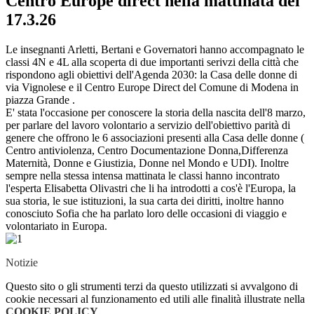
Centro Europe direct nella mattinata del
17.3.26
Le insegnanti Arletti, Bertani e Governatori hanno accompagnato le
classi 4N e 4L alla scoperta di due importanti serivzi della città che
rispondono agli obiettivi dell'Agenda 2030: la Casa delle donne di
via Vignolese e il Centro
Europe
Direct
del Comune di Modena in
piazza Grande .
E' stata l'occasione per conoscere la storia della nascita dell'8 marzo,
per parlare del lavoro volontario a servizio dell'obiettivo parità di
genere che offrono le 6 associazioni presenti alla Casa delle donne (
Centro antiviolenza, Centro Documentazione Donna,Differenza
Maternità, Donne e Giustizia, Donne nel Mondo e UDI). Inoltre
sempre nella stessa intensa mattinata le classi hanno incontrato
l'esperta Elisabetta Olivastri che li ha introdotti a cos'è l'Europa, la
sua storia, le sue istituzioni, la sua carta dei diritti, inoltre hanno
conosciuto Sofia che ha parlato loro delle occasioni di viaggio e
volontariato in Europa.
Notizie
Questo sito o gli strumenti terzi da questo utilizzati si avvalgono di
cookie necessari al funzionamento ed utili alle finalità illustrate nella
COOKIE POLICY
.